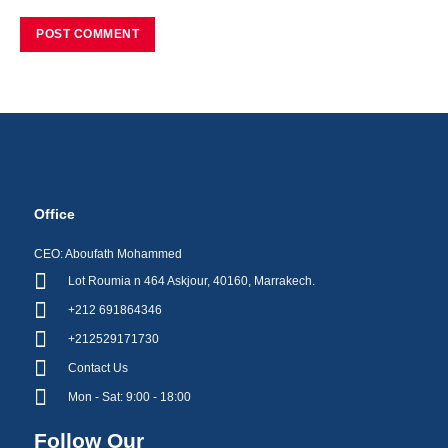
Office
CEO: Aboufath Mohammed
Lot Roumia n 464 Askjour, 40160, Marrakech.
+212 691864346
+212529171730
Contact Us
Mon - Sat: 9:00 - 18:00
Follow Our