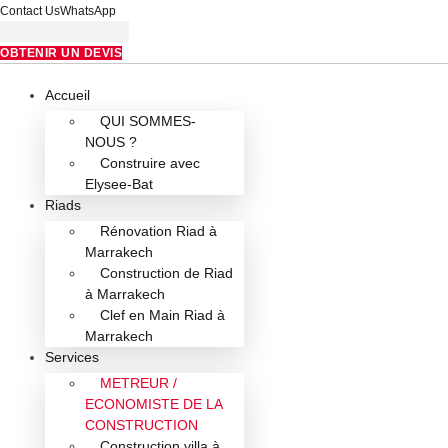
Skip
Contact Us
WhatsApp
to
content
OBTENIR UN DEVIS
Accueil
QUI SOMMES-
NOUS ?
Construire avec
Elysee-Bat
Riads
Rénovation Riad à
Marrakech
Construction de Riad
à Marrakech
Clef en Main Riad à
Marrakech
Services
METREUR /
ECONOMISTE DE LA
CONSTRUCTION
Construction villa à