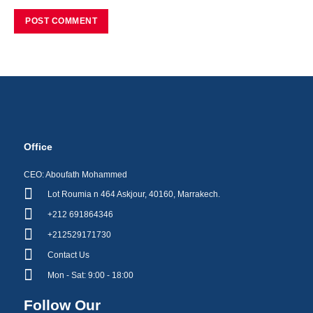
Office
CEO: Aboufath Mohammed
Lot Roumia n 464 Askjour, 40160, Marrakech.
+212 691864346
+212529171730
Contact Us
Mon - Sat: 9:00 - 18:00
Follow Our